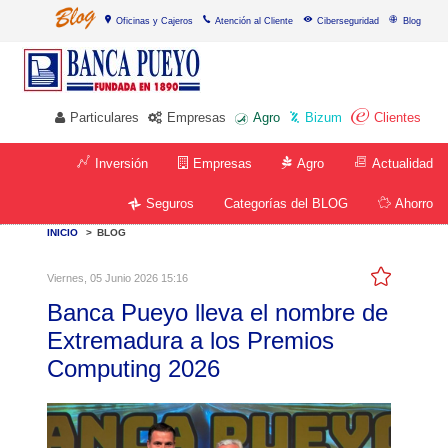
Oficinas y Cajeros
Atención al Cliente
Ciberseguridad
Blog
Particulares
Empresas
Agro
Bizum
Clientes
Inversión
Empresas
Agro
Actualidad
Categorías del BLOG
Seguros
Ahorro
INICIO
>
BLOG
Viernes, 05 Junio 2026 15:16
Banca Pueyo lleva el nombre de
Extremadura a los Premios
Computing 2026