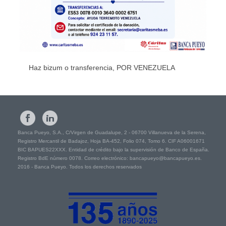
Haz bizum o transferencia, POR VENEZUELA
Banca Pueyo, S.A., C/Virgen de Guadalupe, 2 - 06700 Villanueva de la Serena,
Registro Mercantil de Badajoz, Hoja BA-452, Folio 074, Tomo 6. CIF A06001671
BIC BAPUES22XXX. Entidad de crédito bajo la supervisión de Banco de España.
Registro BdE número 0078. Correo electrónico: bancapueyo@bancapueyo.es.
2016 - Banca Pueyo. Todos los derechos reservados