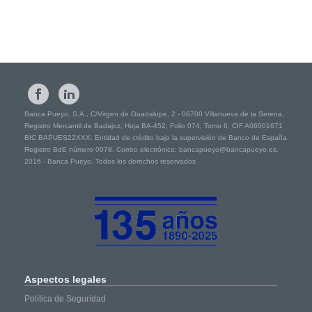
Banca Pueyo, S.A., C/Virgen de Guadalupe, 2 - 06700 Villanueva de la Serena,
Registro Mercantil de Badajoz, Hoja BA-452, Folio 074, Tomo 6. CIF A06001671
BIC BAPUES22XXX. Entidad de crédito bajo la supervisión de Banco de España.
Registro BdE número 0078. Correo electrónico: bancapueyo@bancapueyo.es.
2016 - Banca Pueyo. Todos los derechos reservados
Aspectos
legales
Política de Seguridad