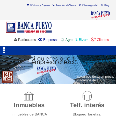
Oficinas y Cajeros
Atención al Cliente
Ciberseguridad
Blog
Particulares
Empresas
Agro
Bizum
Clientes
Inmuebles
Telf. interés
Inmuebles de BANCA
Bloqueo Tarjetas: