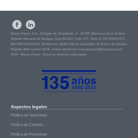
Banca Pueyo, S.A., C/Virgen de Guadalupe, 2 - 06700 Villanueva de la Serena,
Registro Mercantil de Badajoz, Hoja BA-452, Folio 074, Tomo 6. CIF A06001671
BIC BAPUES22XXX. Entidad de crédito bajo la supervisión de Banco de España.
Registro BdE número 0078. Correo electrónico: bancapueyo@bancapueyo.es.
2016 - Banca Pueyo. Todos los derechos reservados
Aspectos
legales
Política de Seguridad
Política de Cookies
Política de Privacidad