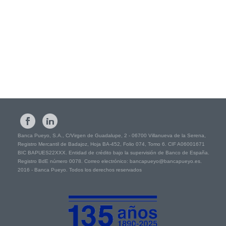
Banca Pueyo, S.A., C/Virgen de Guadalupe, 2 - 06700 Villanueva de la Serena,
Registro Mercantil de Badajoz, Hoja BA-452, Folio 074, Tomo 6. CIF A06001671
BIC BAPUES22XXX. Entidad de crédito bajo la supervisión de Banco de España.
Registro BdE número 0078. Correo electrónico: bancapueyo@bancapueyo.es.
2016 - Banca Pueyo. Todos los derechos reservados