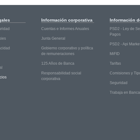
gales
Información
corporativa
Información
de
uridad
Cuentas e Informes Anuales
PSD2 - Ley de Ser
Pagos
kies
Junta General
PSD2 - Api Marke
vacidad
Gobierno corporativo y política
de remuneraciones
MiFID
125 Años de Banca
Tarifas
al
Responsabilidad social
Comisiones y Tip
cios
corporativa
Seguridad
Trabaja en Banc