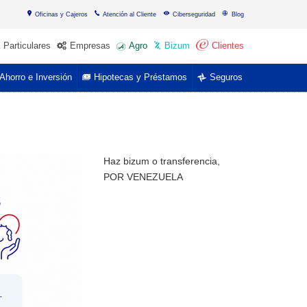
Oficinas y Cajeros
Atención al Cliente
Ciberseguridad
Blog
Particulares
Empresas
Agro
Bizum
Clientes
Ahorro e Inversión
Hipotecas y Préstamos
Seguros
Haz bizum o transferencia,
POR VENEZUELA