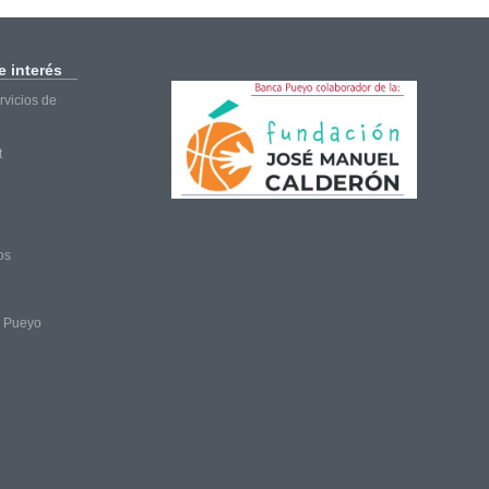
 interés
vicios de
t
os
a Pueyo