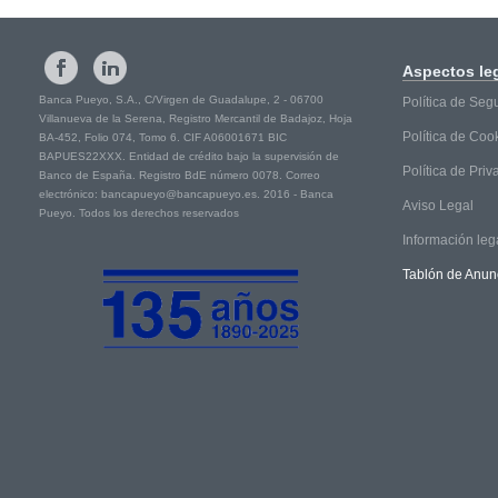
Aspectos
le
Banca Pueyo, S.A., C/Virgen de Guadalupe, 2 - 06700
Política de Seg
Villanueva de la Serena, Registro Mercantil de Badajoz, Hoja
Política de Coo
BA-452, Folio 074, Tomo 6. CIF A06001671 BIC
BAPUES22XXX. Entidad de crédito bajo la supervisión de
Política de Pri
Banco de España. Registro BdE número 0078. Correo
electrónico: bancapueyo@bancapueyo.es. 2016 - Banca
Aviso Legal
Pueyo. Todos los derechos reservados
Información leg
Tablón de Anun