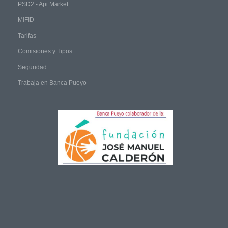
PSD2 - Api Market
MiFID
Tarifas
Comisiones y Tipos
Seguridad
Trabaja en Banca Pueyo