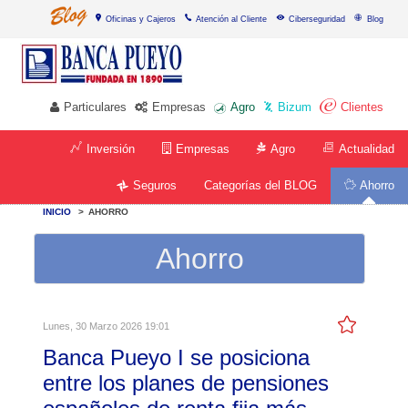
Oficinas y Cajeros
Atención al Cliente
Ciberseguridad
Blog
Particulares
Empresas
Agro
Bizum
Clientes
Inversión
Empresas
Agro
Actualidad
Categorías del BLOG
Seguros
Ahorro
INICIO
>
AHORRO
Ahorro
Lunes, 30 Marzo 2026 19:01
Banca Pueyo I se posiciona
entre los planes de pensiones