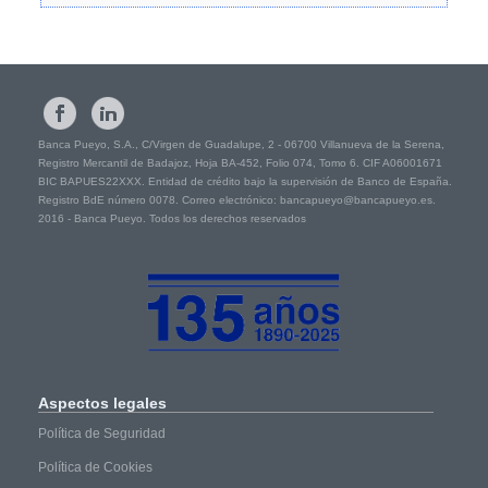
Banca Pueyo, S.A., C/Virgen de Guadalupe, 2 - 06700 Villanueva de la Serena,
Registro Mercantil de Badajoz, Hoja BA-452, Folio 074, Tomo 6. CIF A06001671
BIC BAPUES22XXX. Entidad de crédito bajo la supervisión de Banco de España.
Registro BdE número 0078. Correo electrónico: bancapueyo@bancapueyo.es.
2016 - Banca Pueyo. Todos los derechos reservados
Aspectos
legales
Política de Seguridad
Política de Cookies