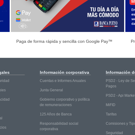
Paga de forma rápida y sencilla con Google Pay™
Pr
gales
Información
corporativa
Información
de
uridad
Cuentas e Informes Anuales
PSD2 - Ley de Ser
Pagos
kies
Junta General
PSD2 - Api Marke
vacidad
Gobierno corporativo y política
de remuneraciones
MiFID
125 Años de Banca
Tarifas
al
Responsabilidad social
Comisiones y Tip
cios
corporativa
Seguridad