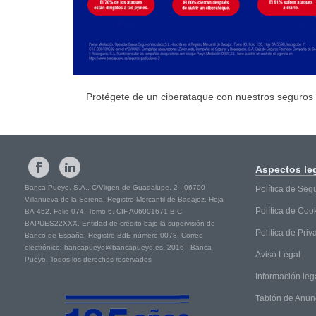
Protégete de un ciberataque con nuestros seguros
Aspectos
le
Banca Pueyo, S.A., C/Virgen de Guadalupe, 2 - 06700
Política de Seg
Villanueva de la Serena, Registro Mercantil de Badajoz, Hoja
Política de Coo
BA-452, Folio 074, Tomo 6. CIF A06001671 BIC
BAPUES22XXX. Entidad de crédito bajo la supervisión de
Política de Pri
Banco de España. Registro BdE número 0078. Correo
electrónico: bancapueyo@bancapueyo.es. 2016 - Banca
Aviso Legal
Pueyo. Todos los derechos reservados
Información leg
Tablón de Anun