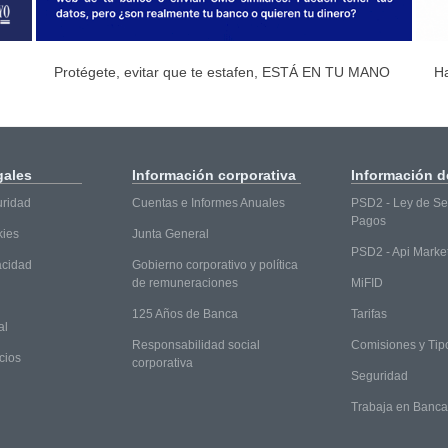
Protégete, evitar que te estafen, ESTÁ EN TU MANO
H
gales
Información
corporativa
Información
de
uridad
Cuentas e Informes Anuales
PSD2 - Ley de Ser
Pagos
kies
Junta General
PSD2 - Api Marke
vacidad
Gobierno corporativo y política
de remuneraciones
MiFID
125 Años de Banca
Tarifas
al
Responsabilidad social
Comisiones y Tip
cios
corporativa
Seguridad
Trabaja en Banc