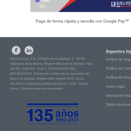
Paga de forma rápida y sencilla con Google Pay™
Aspectos
le
Banca Pueyo, S.A., C/Virgen de Guadalupe, 2 - 06700
Política de Seg
Villanueva de la Serena, Registro Mercantil de Badajoz, Hoja
Política de Coo
BA-452, Folio 074, Tomo 6. CIF A06001671 BIC
BAPUES22XXX. Entidad de crédito bajo la supervisión de
Política de Pri
Banco de España. Registro BdE número 0078. Correo
electrónico: bancapueyo@bancapueyo.es. 2016 - Banca
Aviso Legal
Pueyo. Todos los derechos reservados
Información leg
Tablón de Anun