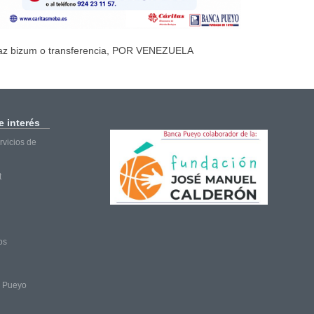
az bizum o transferencia, POR VENEZUELA
 interés
vicios de
t
os
a Pueyo