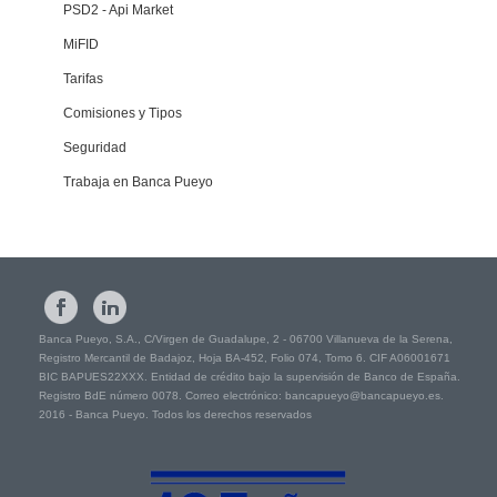
PSD2 - Api Market
MiFID
Tarifas
Comisiones y Tipos
Seguridad
Trabaja en Banca Pueyo
Banca Pueyo, S.A., C/Virgen de Guadalupe, 2 - 06700 Villanueva de la Serena,
Registro Mercantil de Badajoz, Hoja BA-452, Folio 074, Tomo 6. CIF A06001671
BIC BAPUES22XXX. Entidad de crédito bajo la supervisión de Banco de España.
Registro BdE número 0078. Correo electrónico: bancapueyo@bancapueyo.es.
2016 - Banca Pueyo. Todos los derechos reservados