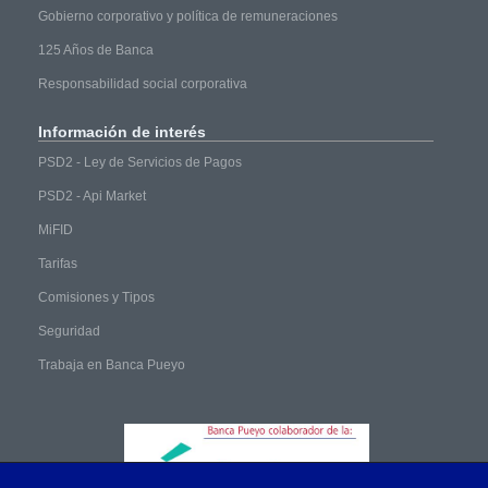
Gobierno corporativo y política de remuneraciones
125 Años de Banca
Responsabilidad social corporativa
Información
de interés
PSD2 - Ley de Servicios de Pagos
PSD2 - Api Market
MiFID
Tarifas
Comisiones y Tipos
Seguridad
Trabaja en Banca Pueyo