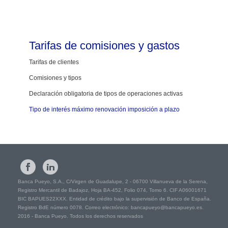
Tarifas
de comisiones y gastos
Tarifas de clientes
Comisiones y tipos
Declaración obligatoria de tipos de operaciones activas
Tipo de interés máximo renovación imposición a plazo
Banca Pueyo, S.A., C/Virgen de Guadalupe, 2 - 06700 Villanueva de la Serena,
Registro Mercantil de Badajoz, Hoja BA-452, Folio 074, Tomo 6. CIF A06001671
BIC BAPUES22XXX. Entidad de crédito bajo la supervisión de Banco de España.
Registro BdE número 0078. Correo electrónico: bancapueyo@bancapueyo.es.
2016 - Banca Pueyo. Todos los derechos reservados