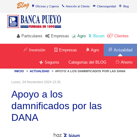
Oficinas y Cajeros
Atención al Cliente
Ciberseguridad
Blog
Particulares
Empresas
Agro
Bizum
Clientes
Inversión
Empresas
Agro
Actualidad
Categorías del BLOG
Seguros
Ahorro
INICIO
>
ACTUALIDAD
>
APOYO A LOS DAMNIFICADOS POR LAS DANA
Lunes, 04 Noviembre 2024 13:35
Apoyo a los
damnificados por las
DANA