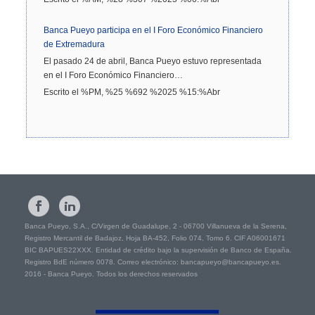
Banca Pueyo participa en el I Foro Económico Financiero
de Extremadura
El pasado 24 de abril, Banca Pueyo estuvo representada
en el I Foro Económico Financiero…
Escrito el %PM, %25 %692 %2025 %15:%Abr
Banca Pueyo, S.A., C/Virgen de Guadalupe, 2 - 06700 Villanueva de la Serena,
Registro Mercantil de Badajoz, Hoja BA-452, Folio 074, Tomo 6. CIF A06001671
BIC BAPUES22XXX. Entidad de crédito bajo la supervisión de Banco de España.
Registro BdE número 0078. Correo electrónico: bancapueyo@bancapueyo.es.
2016 - Banca Pueyo. Todos los derechos reservados