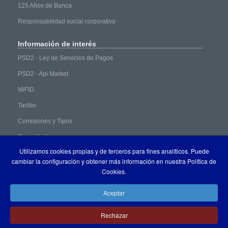
125 Años de Banca
Responsabilidad social corporativa
Información
de interés
PSD2 - Ley de Servicios de Pagos
PSD2 - Api Market
MiFID
Tarifas
Comisiones y Tipos
Seguridad
Utilizamos cookies propias y de terceros para fines analíticos. Puede
Trabaja en Banca Pueyo
cambiar la configuración y obtener más información en nuestra Política de
Cookies.
Aceptar
Rechazar