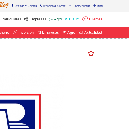
Oficinas y Cajeros
Atención al Cliente
Ciberseguridad
Blog
Particulares
Empresas
Agro
Bizum
Clientes
Ahorro
Inversión
Empresas
Agro
Actualidad