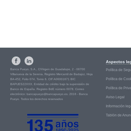
Aspectos
le
Banca Pueyo, S.A., C/Virgen de Guadalupe, 2 - 06700
Política de Seg
Villanueva de la Serena, Registro Mercantil de Badajoz, Hoja
Política de Coo
BA-452, Folio 074, Tomo 6. CIF A06001671 BIC
BAPUES22XXX. Entidad de crédito bajo la supervisión de
Política de Pri
Banco de España. Registro BdE número 0078. Correo
electrónico: bancapueyo@bancapueyo.es. 2016 - Banca
Aviso Legal
Pueyo. Todos los derechos reservados
Información leg
Tablón de Anun