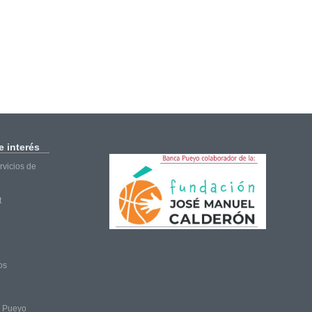
 interés
vicios de
t
os
a Pueyo