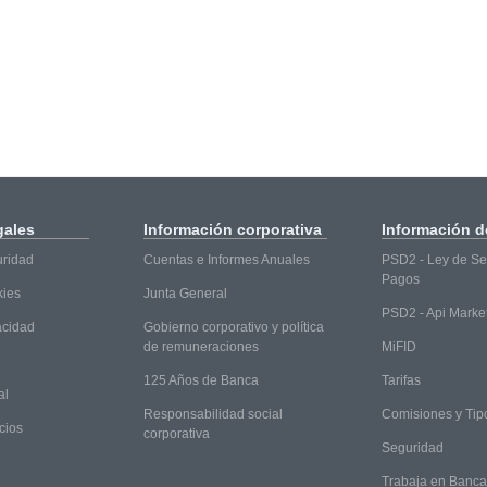
gales
Información
corporativa
Información
de
uridad
Cuentas e Informes Anuales
PSD2 - Ley de Ser
Pagos
kies
Junta General
PSD2 - Api Marke
vacidad
Gobierno corporativo y política
de remuneraciones
MiFID
125 Años de Banca
Tarifas
al
Responsabilidad social
Comisiones y Tip
cios
corporativa
Seguridad
Trabaja en Banc