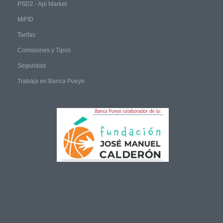
PSD2 - Api Market
MiFID
Tarifas
Comisiones y Tipos
Seguridad
Trabaja en Banca Pueyo