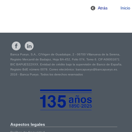
Atrás
Inicio
Banca Pueyo, S.A., C/Virgen de Guadalupe, 2 - 06700 Villanueva de la Serena,
Registro Mercantil de Badajoz, Hoja BA-452, Folio 074, Tomo 6. CIF A06001671
BIC BAPUES22XXX. Entidad de crédito bajo la supervisión de Banco de España.
Registro BdE número 0078. Correo electrónico: bancapueyo@bancapueyo.es.
2016 - Banca Pueyo. Todos los derechos reservados
Aspectos
legales