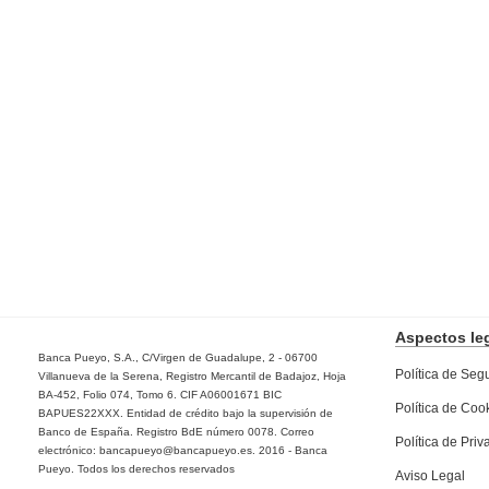
Aspectos
le
Banca Pueyo, S.A., C/Virgen de Guadalupe, 2 - 06700
Política de Seg
Villanueva de la Serena, Registro Mercantil de Badajoz, Hoja
BA-452, Folio 074, Tomo 6. CIF A06001671 BIC
Política de Coo
BAPUES22XXX. Entidad de crédito bajo la supervisión de
Banco de España. Registro BdE número 0078. Correo
Política de Pri
electrónico: bancapueyo@bancapueyo.es. 2016 - Banca
Pueyo. Todos los derechos reservados
Aviso Legal