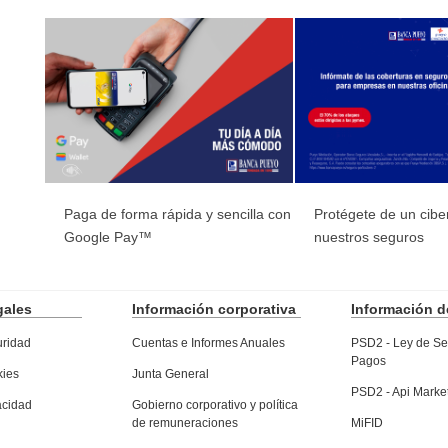
Paga de forma rápida y sencilla con
Protégete de un cib
Google Pay™
nuestros seguros
gales
Información
corporativa
Información
de
uridad
Cuentas e Informes Anuales
PSD2 - Ley de Ser
Pagos
kies
Junta General
PSD2 - Api Marke
vacidad
Gobierno corporativo y política
de remuneraciones
MiFID